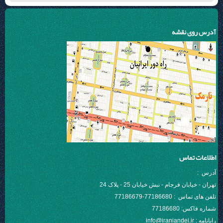
آدرس روی نقشه
اطلاعات تماس
آدرس :
تهران - خیابان فرجام - نبش خیابان 25 - پلاک 24
تلفن های تماس : 77186680-77186679
شماره فاكس:
77186680
رایانامه : info@iraniandei.ir