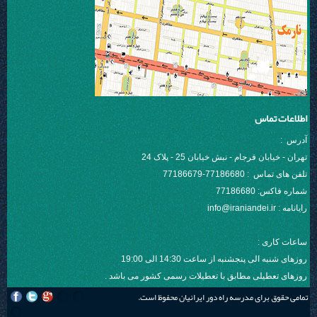
اطلاعات تماس
آدرس :
تهران - خیابان فرجام - نبش خیابان 25 - پلاک 24
تلفن های تماس : 77186680-77186679
شماره فاكس:
77186680
رایانامه : info@iraniandei.ir
ساعات کاری :
روزهای شنبه الی پنجشنبه از ساعت 14:30 الی 19:00
روزهای تعطیلی مطابق با تعطیلات رسمی کشور می باشد .
تمامی حقوق برای مدرسه راه دور ایرانیان محفوظ است.